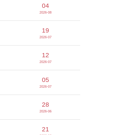
04
2026-08
19
2026-07
12
2026-07
05
2026-07
28
2026-06
21