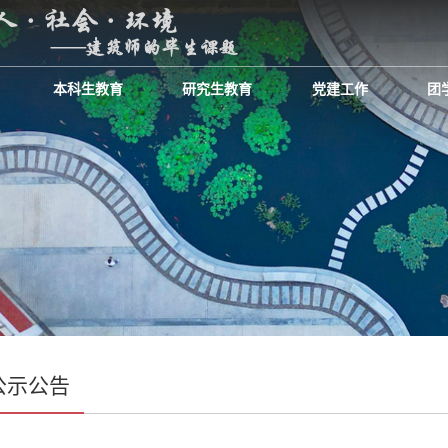
本科生教育
研究生教育
党建工作
团
公示公告