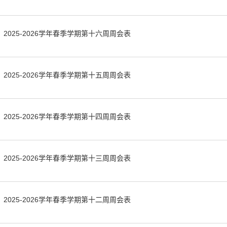
2025-2026学年春季学期第十六周周会表
2025-2026学年春季学期第十五周周会表
2025-2026学年春季学期第十四周周会表
2025-2026学年春季学期第十三周周会表
2025-2026学年春季学期第十二周周会表