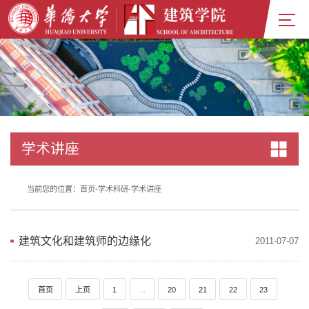
学术讲座
当前您的位置：
首页
-
学术科研
-
学术讲座
建筑文化和建筑师的边缘化
2011-07-07
首页
上页
1
...
20
21
22
23