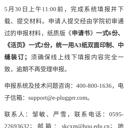
5月30日上午11:00前，完成系统填报并下
载、
提交材料。申请人提交经由学院初审通
过的申报材料，纸质版《
申请书
》
一式6份、
《活页》一式2份，统一用A3纸双面印制、中
缝装订；
须
确保线上线下
填报内容完全
一
致，逾期不再受理申报。
申报系统及技术问题咨询
：400-800-1636，电
子信箱：
support@e-plugger.com
。
联系人：邹敏、严雪，联系电话：0595-
22693632；邮箱：
skcxm@hqu.edu.cn
；
地