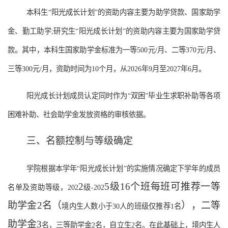
本科生
“阳光成长计划”的资助内容主要为助学贷款、国家助学
金、勤工助学;研究生“阳光成长计划”的资助内容主要为国家助学贷
款。其中，本科生国家助学金标准为一等500元/月、二等370元/月、
三等300元/月，资助时间为10个月，从2026年9月至2027年6月。
阳光成长计划成员认定同时作为
“双困”毕业生求职补助等各项
困难补助、社会助学金发放资格的审核依据。
三、名额控制与等级确定
学院根据本学年
“阳光成长计划”的实施情况确定下学年的成员
2
5
级
16
个班每班可推荐一等
名单及资助等级，202
级
-202
助学金
2
名
（
）
，二等
境内生人数小于
30人的班级仅推荐1名
助学金
3
名，三等助学金
2名，自立生2名。在此基础上，境内生人