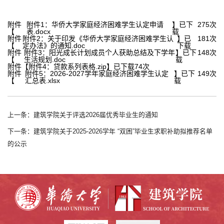
附件
附件1：华侨大学家庭经济困难学生认定申请
】已下
275
次
【
表.docx
载
附件
附件2：关于印发《华侨大学家庭经济困难学生认
】已
181
次
【
定办法》的通知.doc
下载
附件
附件3：阳光成长计划成员个人获助总结及下学年
】已下
148
次
【
生活规划.doc
载
附件【
附件4：贷款系列表格.zip
】已下载
74
次
附件
附件5：2026-2027学年家庭经济困难学生认定
】已下
149
次
【
汇总表.xlsx
载
上一条：建筑学院关于评选2026届优秀毕业生的通知
下一条：建筑学院关于2025-2026学年 “双困”毕业生求职补助拟推荐名单
的公示