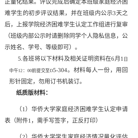
正量化结果。评议完成后确定本班级家庭经济困
难学生的初步评议结果，并在班级内公示
3
天之
后，上报学院经济困难学生认定工作组进行复审
（班级内部公示时请删除同学个人隐私信息，公
示姓名、学号、等级即可）。
5.各班将以下材料及相关证明资料在
6
月
1
日
5-304
。材料每人一份，用回
中午
12：00前提交至D
形针固定，勿用订书机装订。
纸质版材料：
（
1
）华侨大学家庭经济困难学生认定申请
表（附件
1
，需手写签字，正反打印）
（
2
）华侨大学学生家庭经济情况量化评估