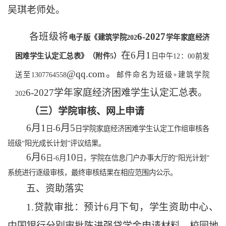
吴琪老师处。
各班级将
6
-202
7
电子版《建筑学院
202
学年家庭经济
在
6
月
1
困难学生认定汇总表》（附件
5）
日中午
12：00前发
@qq.com
。
送至1307764558
邮件命名为班级
+建筑学院
6
-202
7
学年家庭经济困难学生认定汇总表。
202
（三）学院审核、网上申请
6
月
1
6
月
5
日
-
日学院家庭经济困难学生认定工作组审核各
班级
“阳光成长计划”评议结果。
6
月
6
10
日
-6月
日，学院在信息门户办事大厅的
“阳光计划”
系统进行逐级审核，最终审核结果在相应范围内公示。
五、资助落实
1.贷款审批：预计6月下旬，学生资助中心、
中国银行分别审批陈进强贷学金申请材料、校园地