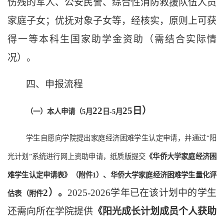
伤残的军人、公安民警、综合性消防救援队伍人员
家庭子女；优抚对象子女等，经核实，原则上可获
得一等本科生国家助学金资助（需结合实际情
况）。
四、
申报流程
2
2
2
5
日）
（一）本人申请（
5月
日
-5月
学生自愿向学院提出家庭经济困难学生认定申请，并通过
“阳
光计划”系统进行网上资助申请，纸质版提交
《华侨大学家庭经济困
难学生认定申请表》（附件
1）、华侨大学家庭经济困难学生量化评
2
）。
2
02
5
-202
6
学年已在该计划中的学生
估表（附件
还需向所在学院提供
《阳光成长计划成员个人获助