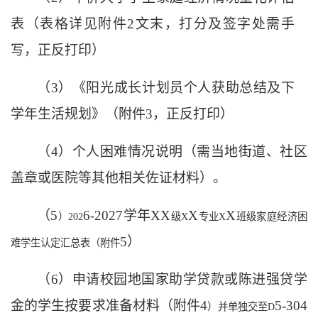
表（表格详见附件
2文末，打分及签字处需手
写，正反打印）
（
3
）《阳光成长计划员个人获助总结及下
学年生活规划》（附件
3，正反打印
）
（
4
）个人困难情况说明（需当地街道、社区
盖章或医院等其他相关佐证材料）。
（
5
6
-202
7
学年
XX
X
X
）
202
级
X
专业
X
班级家庭经济困
5
）
难学生认定汇总表
（附件
（
6
）申请校园地国家助学贷款或陈进强贷学
金的学生按要求准备材料（附件
4
5-304
）并单独交至
D