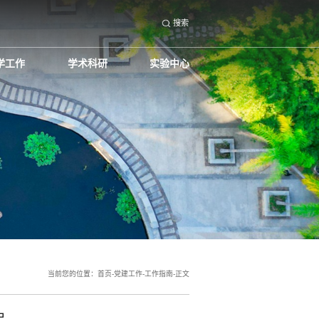
搜索
学工作
学术科研
实验中心
当前您的位置：
首页
-
党建工作
-
工作指南
-
正文