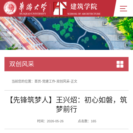
双创风采
当前您的位置：
首页
-
党建工作
-
双创风采
-
正文
【先锋筑梦人】王兴炤：初心如磐，筑
梦前行
时间：2026-05-26
点击数：
165