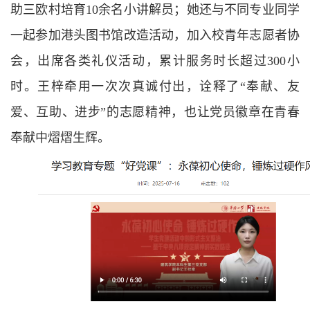
助三欧村培育
10余名小讲解员；
她还与不同专业同学
一起参加港头图书馆改造活动，
加入校青年志愿者协
会，
出席各类礼仪活动，
累计服务时长超过
3
0
0小
时。王梓牵用一次次真诚付出，诠释了“奉献、友
爱、互助、进步”的志愿精神，也让党员徽章在青春
奉献中熠熠生辉。