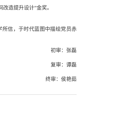
空间改造提升设计”金奖。
学所信，于时代蓝图中描绘党员赤
初审：张磊
复审：谭磊
终审：侯艳茹