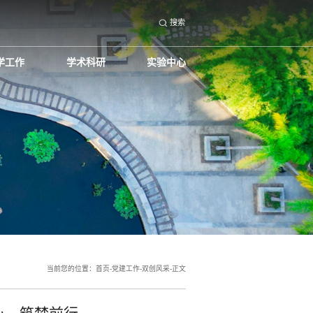
搜索
学工作
学术科研
实验中心
当前您的位置：
首页
-
党建工作
-
双创风采
-
正文