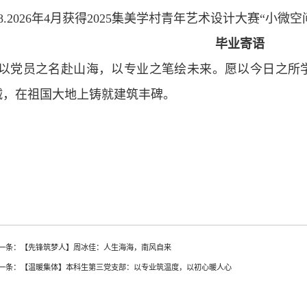
8.2026年4月获得2025集美学村青年艺术设计大赛“小微
毕业寄语
以党员之名赴山海，以专业之笔绘未来。愿以今日之所
诚，在祖国大地上铸就建筑丰碑。
一条：【先锋筑梦人】周冰佳：人生海海，南风自来
一条：【温暖集体】本科生第三党支部：以专业筑温度，以初心暖人心