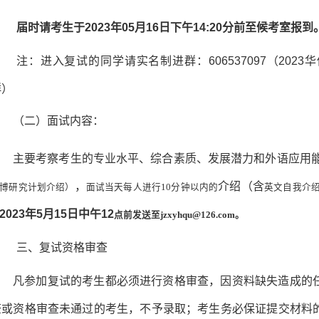
届时请考生于
2023
年
05
月
16
日下午
14:20分前至候考室报到
注：进入复试的同学请
实名制
进群：
606537097
（
202
群
）
（
二
）
面试内容：
主要考察考生的专业水平、综合素质、发展潜力和外语应用
，
介绍（含
博研究计划介绍）
面试当天每人进行
10分钟以内的
英文自我介
2023
年
5
月
15
日中午
12
点前发送至
jzxyhqu@126.com。
三、
复试资格审查
凡参加复试的考生都必须进行资格审查，因资料缺失造成的
查或资格审查未通过的考生，不予录取；考生务必保证提交材料