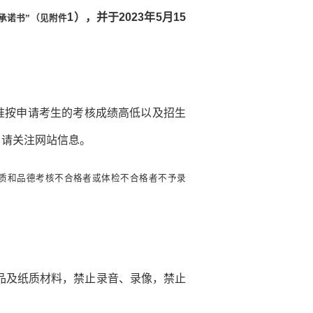
1
），并于
2023
年
5
月
15
承诺书
”（见附件
准按申请考生的考核成绩高低以及招生
，请关注网站信息。
素质和品德考核不合格者或体检不合格者不予录
品及纸质材料，禁止录音、录像，禁止