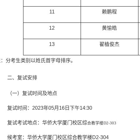
11
赖鹏程
12
黄愉皓
13
翟植俊杰
注：分考生类别以姓氏首字母排序。
二
、复试安排
（
一
）
复试时间及地点
复试时间：
2023
年
05
月
16
日下午
14:
3
0
复试考试地点：华侨大学厦门校区综
合教学楼
D2-303
候考室：华侨大学厦门校区综合教学楼
D2-304