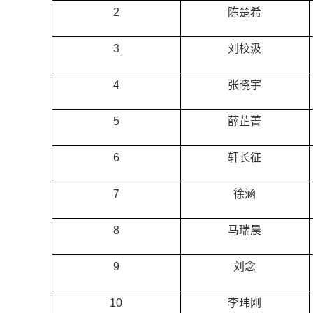
2
陈楚希
3
刘校汲
4
张晓宇
5
薛芷菁
6
轩长征
7
徐涵
8
马瑞晨
9
刘念
10
李玮刚