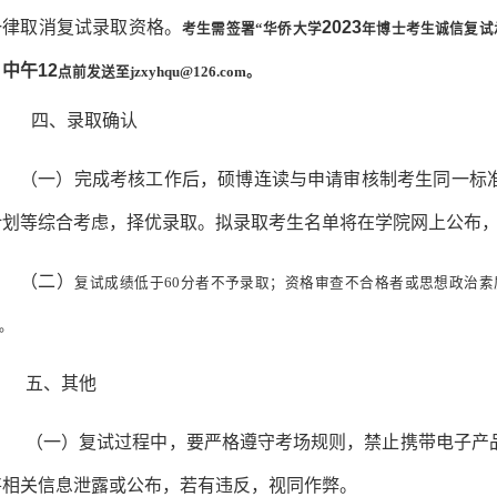
一律取消复试录取资格。
2023
考生需签署
“华侨大学
年博士考生诚信复试
日中午
12
点前发送至
jzxyhqu@126.com。
四、录取确认
（
一
）
完成考核工作后，硕博连读与申请审核制考生同一标
计划等综合考虑，择优录取。
拟录取考生名单将在学院网上公布
（
二
）
复试成绩低于
60分者不予录取；资格审查不合格者或思想政治
。
五、其他
（一）复试过程中，要严格遵守考场规则，禁止携带电子产
将相关信息泄露或公布，若有违反，视同作弊。