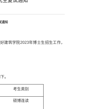
究生复试通知
试通知
做好
建筑学院
2023
年博士生招生工作，
如下。
考生类别
硕博连读