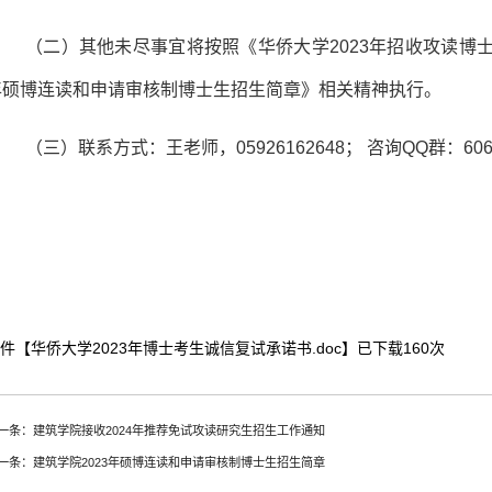
（二）
其他未尽事宜将按照
《华侨大学
2023
年招收攻读博
年硕博连读和申请审核制博士生招生简章》
相关精神执行。
（三）联系方式：
王老师，05926162648；
咨询QQ群：
60
件【
华侨大学2023年博士考生诚信复试承诺书.doc
】已下载
160
次
一条：建筑学院接收2024年推荐免试攻读研究生招生工作通知
一条：建筑学院2023年硕博连读和申请审核制博士生招生简章