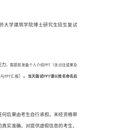
。
3华侨大学建筑学院博士研究生招生复试
能力
，需提前准备个人介绍
PPT（含过往成果及
）
。
绍与
PPT汇报
当天面试
PPT请以姓名命名后
任何后果由考生自行承担。未经资格审
的真实准确，对提供虚假信息的考生，