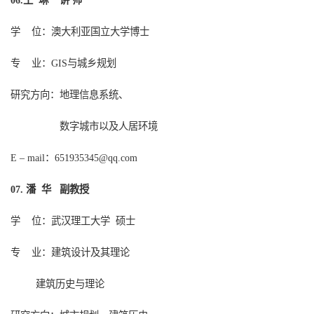
王 琳 讲 师
0
6
.
学
位：澳大利亚国立大学博士
专
业：
与城乡规划
GIS
研究方向：地理信息系统、
数字城市以及人居环境
：
651935345@qq.com
E – mail
潘 华 副教授
0
7
.
学
位：武汉理工大学
硕士
专
业：建筑设计及其理论
建筑历史与理论