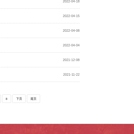
2022-04-18
2022-04-15
2022-04-08
2022-04-04
2021-12-08
2021-11-22
8
下页
尾页