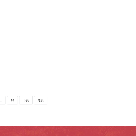
...
18
下页
尾页